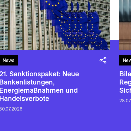
News
Ne
21. Sanktionspaket: Neue
Bil
Bankenlistungen,
Reg
Energiemaßnahmen und
Sic
Handelsverbote
28.07
30.07.2026