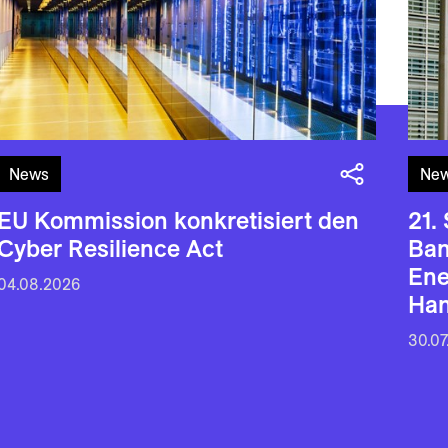
News
Ne
EU Kommission konkretisiert den
21.
Cyber Resilience Act
Ban
En
04.08.2026
Han
30.07