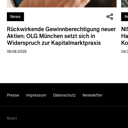
News
N
Rückwirkende Gewinnberechtigung neuer
NI
Aktien: OLG München setzt sich in
Ha
Widerspruch zur Kapitalmarktpraxis
Ko
06.08.2026
04.
Presse
Impressum
Datenschutz
Newsletter
Noerr