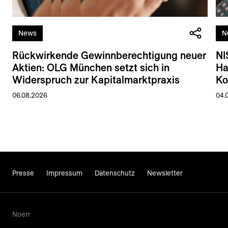
News
N
Rückwirkende Gewinnberechtigung neuer
NI
Aktien: OLG München setzt sich in
Ha
Widerspruch zur Kapitalmarktpraxis
Ko
06.08.2026
04.
Presse
Impressum
Datenschutz
Newsletter
Noerr