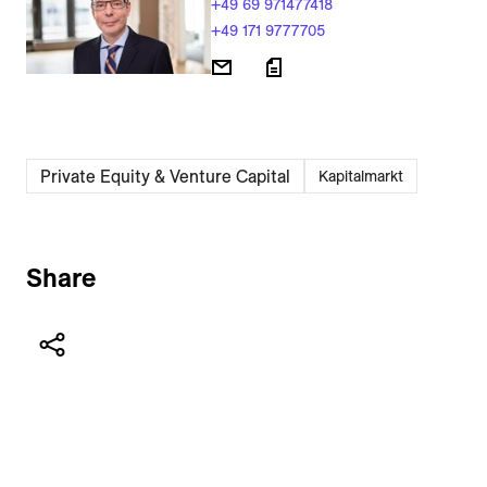
+49 69 971477418
+49 171 9777705
Private Equity & Venture Capital
Kapitalmarkt
Share