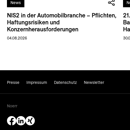
News
N
NIS2 in der Automobilbranche – Pflichten,
21
Haftungsrisiken und
Ba
Konzernherausforderungen
Ha
04.08.2026
30.
Presse
Impressum
Datenschutz
Newsletter
Noerr