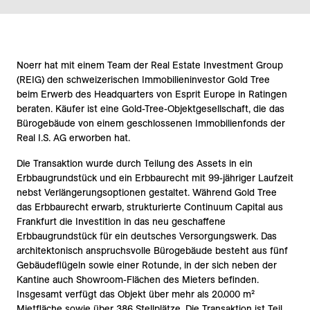
Noerr hat mit einem Team der Real Estate Investment Group
(REIG) den schweizerischen Immobilieninvestor Gold Tree
beim Erwerb des Headquarters von Esprit Europe in Ratingen
beraten. Käufer ist eine Gold-Tree-Objektgesellschaft, die das
Bürogebäude von einem geschlossenen Immobilienfonds der
Real I.S. AG erworben hat.
Die Transaktion wurde durch Teilung des Assets in ein
Erbbaugrundstück und ein Erbbaurecht mit 99-jähriger Laufzeit
nebst Verlängerungsoptionen gestaltet. Während Gold Tree
das Erbbaurecht erwarb, strukturierte Continuum Capital aus
Frankfurt die Investition in das neu geschaffene
Erbbaugrundstück für ein deutsches Versorgungswerk. Das
architektonisch anspruchsvolle Bürogebäude besteht aus fünf
Gebäudeflügeln sowie einer Rotunde, in der sich neben der
Kantine auch Showroom-Flächen des Mieters befinden.
Insgesamt verfügt das Objekt über mehr als 20.000 m²
Mietfläche sowie über 386 Stellplätze. Die Transaktion ist Teil