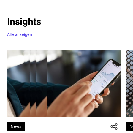
Insights
Alle anzeigen
News
N