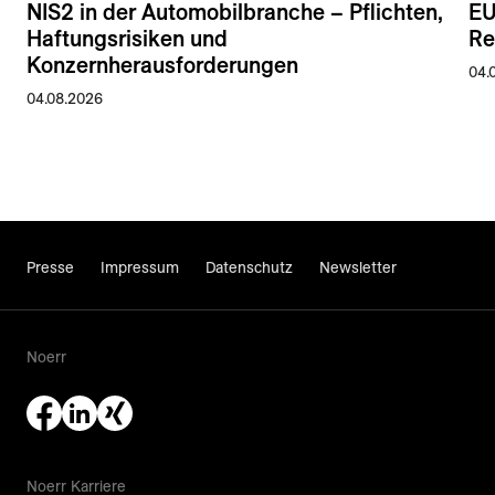
NIS2 in der Automobilbranche – Pflichten,
EU
Haftungsrisiken und
Re
Konzernherausforderungen
04.
04.08.2026
Presse
Impressum
Datenschutz
Newsletter
Noerr
Noerr Karriere