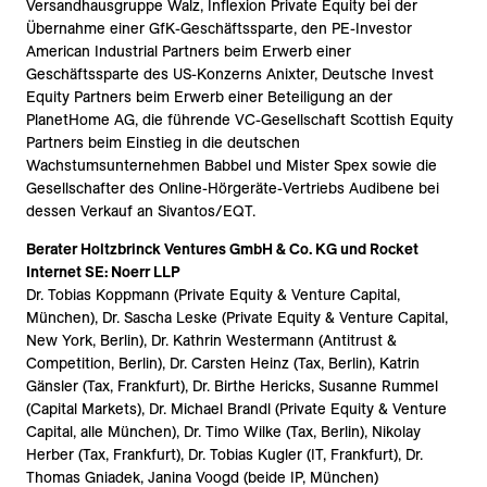
Versandhausgruppe Walz, Inflexion Private Equity bei der
Übernahme einer GfK-Geschäftssparte, den PE-Investor
American Industrial Partners beim Erwerb einer
Geschäftssparte des US-Konzerns Anixter, Deutsche Invest
Equity Partners beim Erwerb einer Beteiligung an der
PlanetHome AG, die führende VC-Gesellschaft Scottish Equity
Partners beim Einstieg in die deutschen
Wachstumsunternehmen Babbel und Mister Spex sowie die
Gesellschafter des Online-Hörgeräte-Vertriebs Audibene bei
dessen Verkauf an Sivantos/EQT.
Berater Holtzbrinck Ventures GmbH & Co. KG und Rocket
Internet SE: Noerr LLP
Dr. Tobias Koppmann (Private Equity & Venture Capital,
München), Dr. Sascha Leske (Private Equity & Venture Capital,
New York, Berlin), Dr. Kathrin Westermann (Antitrust &
Competition, Berlin), Dr. Carsten Heinz (Tax, Berlin), Katrin
Gänsler (Tax, Frankfurt), Dr. Birthe Hericks, Susanne Rummel
(Capital Markets), Dr. Michael Brandl (Private Equity & Venture
Capital, alle München), Dr. Timo Wilke (Tax, Berlin), Nikolay
Herber (Tax, Frankfurt), Dr. Tobias Kugler (IT, Frankfurt), Dr.
Thomas Gniadek, Janina Voogd (beide IP, München)