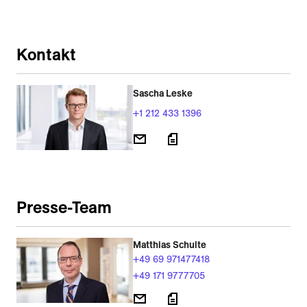
Kontakt
Sascha Leske
+1 212 433 1396
Presse-Team
Matthias Schulte
+49 69 971477418
+49 171 9777705