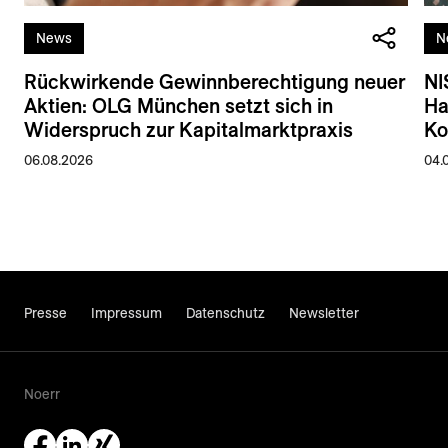
News
N
Rückwirkende Gewinnberechtigung neuer
NI
Aktien: OLG München setzt sich in
Ha
Widerspruch zur Kapitalmarktpraxis
Ko
06.08.2026
04.
Presse
Impressum
Datenschutz
Newsletter
Noerr