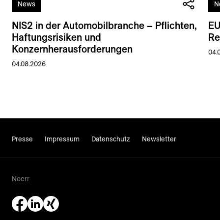
News
N
NIS2 in der Automobilbranche – Pflichten,
EU
Haftungsrisiken und
Re
Konzernherausforderungen
04.
04.08.2026
Presse
Impressum
Datenschutz
Newsletter
Noerr