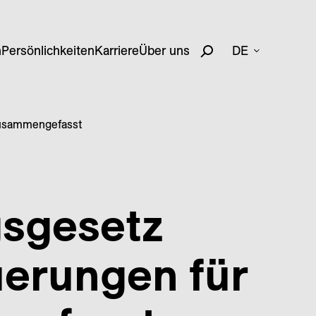
n
Persönlichkeiten
Karriere
Über uns
DE
zusammengefasst
s­gesetz
uerungen für