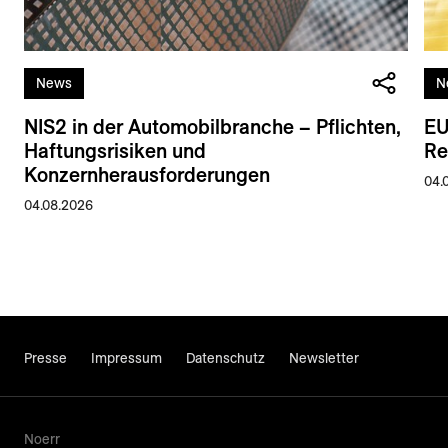
News
N
NIS2 in der Automobilbranche – Pflichten,
EU
Haftungsrisiken und
Re
Konzernherausforderungen
04.
04.08.2026
Presse
Impressum
Datenschutz
Newsletter
Noerr