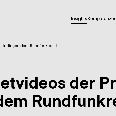
Insights
Kompetenze
unterliegen dem Rundfunkrecht
et­videos der P
dem Rund­funk­r