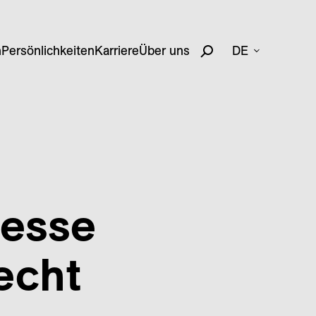
n
Persönlichkeiten
Karriere
Über uns
DE
resse
echt