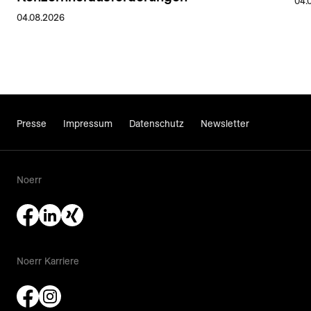
04.
04.08.2026
Presse
Impressum
Datenschutz
Newsletter
Noerr
Noerr Karriere