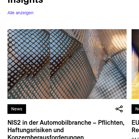
Alle anzeigen
News
N
NIS2 in der Automobilbranche – Pflichten,
EU
Haftungsrisiken und
Re
Konzernherausforderungen