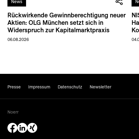
News
N
Rückwirkende Gewinnberechtigung neuer
NI
Aktien: OLG München setzt sich in
Ha
Widerspruch zur Kapitalmarktpraxis
Ko
06.08.2026
04.
Presse
Impressum
Datenschutz
Newsletter
Noerr