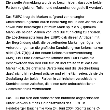
Die zweite Anmeldung wurde so beschrieben, dass „die beiden
Farben zu gleichen Teilen und nebeneinandergestellt werden“.
Das EUIPO trug die Marken aufgrund von erlangter
Unterscheidungskraft durch Benutzung ein. In den Jahren 2011
sowie 2013 beantragte Optimum Mark Sp. z o.o. (Optimum
Mark), die beiden Marken von Red Bull für nichtig zu erklären.
Die Löschungsabteilung des EUIPO gab diesen Anträgen mit
der Begründung statt, die betreffenden Marken genügten den
Anforderungen an die grafische Darstellung von Unionsmarken
nicht (Art. 7(1)(a), 4 der neuen Unionsmarkenverordnung -
UMV). Die Erste Beschwerdekammer des EUIPO wies die
Beschwerden von Red Bull zurück und stellte fest, dass die
Marken (d.h. die grafische Darstellung und die Beschreibung
dazu) nicht hinreichend präzise und einheitlich seien, da sie die
Gestaltung der beiden Farben in zahlreichen verschiedenen
Kombinationen zuließen, die einen sehr unterschiedlichen
Gesamteindruck vermittelten.
Das EuG hat sich den Vorinstanzen nunmehr angeschlossen.
Unter Verweis auf das Grundsatzurteil des EuGH in
Heidelberger Bauchemie vom 24. Juni 2004 (Rechtssache C-