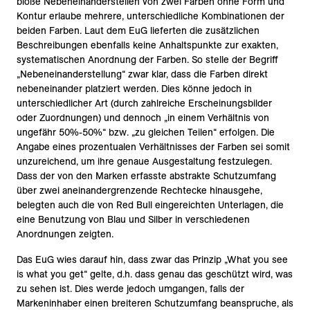
bloße Nebeneinanderstellen von zwei Farben ohne Form und
Kontur erlaube mehrere, unterschiedliche Kombinationen der
beiden Farben. Laut dem EuG lieferten die zusätzlichen
Beschreibungen ebenfalls keine Anhaltspunkte zur exakten,
systematischen Anordnung der Farben. So stelle der Begriff
„Nebeneinanderstellung“ zwar klar, dass die Farben direkt
nebeneinander platziert werden. Dies könne jedoch in
unterschiedlicher Art (durch zahlreiche Erscheinungsbilder
oder Zuordnungen) und dennoch „in einem Verhältnis von
ungefähr 50%-50%“ bzw. „zu gleichen Teilen“ erfolgen. Die
Angabe eines prozentualen Verhältnisses der Farben sei somit
unzureichend, um ihre genaue Ausgestaltung festzulegen.
Dass der von den Marken erfasste abstrakte Schutzumfang
über zwei aneinandergrenzende Rechtecke hinausgehe,
belegten auch die von Red Bull eingereichten Unterlagen, die
eine Benutzung von Blau und Silber in verschiedenen
Anordnungen zeigten.
Das EuG wies darauf hin, dass zwar das Prinzip „What you see
is what you get“ gelte, d.h. dass genau das geschützt wird, was
zu sehen ist. Dies werde jedoch umgangen, falls der
Markeninhaber einen breiteren Schutzumfang beanspruche, als