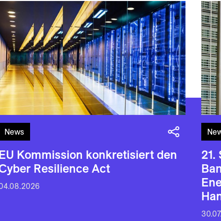
News
Ne
EU Kommission konkretisiert den
21.
Cyber Resilience Act
Ban
En
04.08.2026
Han
30.07