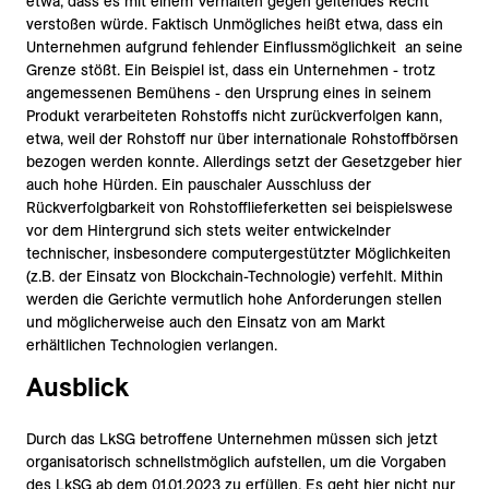
etwa, dass es mit einem Verhalten gegen geltendes Recht
verstoßen würde. Faktisch Unmögliches heißt etwa, dass ein
Unternehmen aufgrund fehlender Einflussmöglichkeit an seine
Grenze stößt. Ein Beispiel ist, dass ein Unternehmen - trotz
angemessenen Bemühens - den Ursprung eines in seinem
Produkt verarbeiteten Rohstoffs nicht zurückverfolgen kann,
etwa, weil der Rohstoff nur über internationale Rohstoffbörsen
bezogen werden konnte. Allerdings setzt der Gesetzgeber hier
auch hohe Hürden. Ein pauschaler Ausschluss der
Rückverfolgbarkeit von Rohstofflieferketten sei beispielswese
vor dem Hintergrund sich stets weiter entwickelnder
technischer, insbesondere computergestützter Möglichkeiten
(z.B. der Einsatz von Blockchain-Technologie) verfehlt. Mithin
werden die Gerichte vermutlich hohe Anforderungen stellen
und möglicherweise auch den Einsatz von am Markt
erhältlichen Technologien verlangen.
Ausblick
Durch das LkSG betroffene Unternehmen müssen sich jetzt
organisatorisch schnellstmöglich aufstellen, um die Vorgaben
des LkSG ab dem 01.01.2023 zu erfüllen. Es geht hier nicht nur