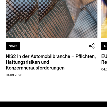
News
N
NIS2 in der Automobilbranche – Pflichten,
EU
Haftungsrisiken und
Re
Konzernherausforderungen
04.
04.08.2026