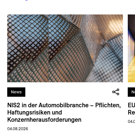
News
N
NIS2 in der Automobilbranche – Pflichten,
EU
Haftungsrisiken und
Re
Konzernherausforderungen
04.
04.08.2026