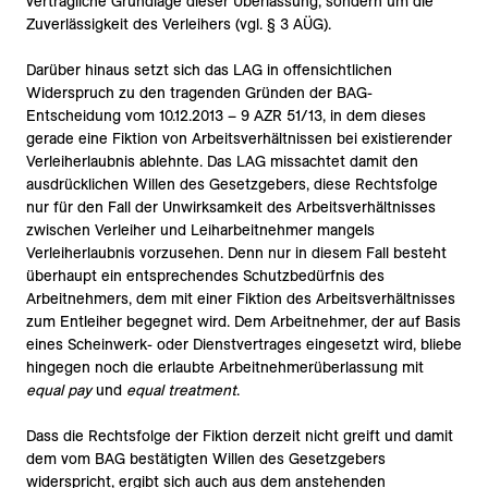
vertragliche Grundlage dieser Überlassung, sondern um die
Zuverlässigkeit des Verleihers (vgl. § 3 AÜG).
Darüber hinaus setzt sich das LAG in offensichtlichen
Widerspruch zu den tragenden Gründen der BAG-
Entscheidung vom 10.12.2013 – 9 AZR 51/13, in dem dieses
gerade eine Fiktion von Arbeitsverhältnissen bei existierender
Verleiherlaubnis ablehnte. Das LAG missachtet damit den
ausdrücklichen Willen des Gesetzgebers, diese Rechtsfolge
nur für den Fall der Unwirksamkeit des Arbeitsverhältnisses
zwischen Verleiher und Leiharbeitnehmer mangels
Verleiherlaubnis vorzusehen. Denn nur in diesem Fall besteht
überhaupt ein entsprechendes Schutzbedürfnis des
Arbeitnehmers, dem mit einer Fiktion des Arbeitsverhältnisses
zum Entleiher begegnet wird. Dem Arbeitnehmer, der auf Basis
eines Scheinwerk- oder Dienstvertrages eingesetzt wird, bliebe
hingegen noch die erlaubte Arbeitnehmerüberlassung mit
equal pay
und
equal treatment
.
Dass die Rechtsfolge der Fiktion derzeit nicht greift und damit
dem vom BAG bestätigten Willen des Gesetzgebers
widerspricht, ergibt sich auch aus dem anstehenden