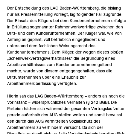
Der Entscheidung des LAG Baden-Württemberg, die bislang
nur als Pressemitteilung vorliegt, lag folgender Fall zugrunde:
Der Einsatz des Klägers bei dem Kundenunternehmen erfolgte
in Erfüllung sogenannter Rahmenwerkverträge zwischen den
Dritt- und dem Kunderunternehmen. Der Kläger war, wie von
Anfang an geplant, voll betrieblich eingegliedert und
unterstand dem fachlichen Weisungsrecht des
Kundenunternehmens. Dem Kläger, der wegen dieses bloßen
„Scheinwerkvertragsverhältnisses“ die Begründung eines
Arbeitsverhältnisses zum Kundenunternehmen geltend
machte, wurde von diesem entgegengehalten, dass alle
Drittunternehmen über eine Erlaubnis zur
Arbeitnehmerüberlassung verfügten.
Hierin sah das LAG Baden-Württemberg – anders als noch die
Vorinstanz – widersprüchliches Verhalten (§ 242 BGB). Die
Parteien hätten sich während der gesamten Vertragslaufzeiten
gerade außerhalb des AÜG stellen wollen und somit bewusst
den durch das AÜG vermittelten Sozialschutz des
Arbeitnehmers zu verhindern versucht. Da sich der
Dienstleister damit nicht auf die Verleiherlaubnis berufen dürfe,