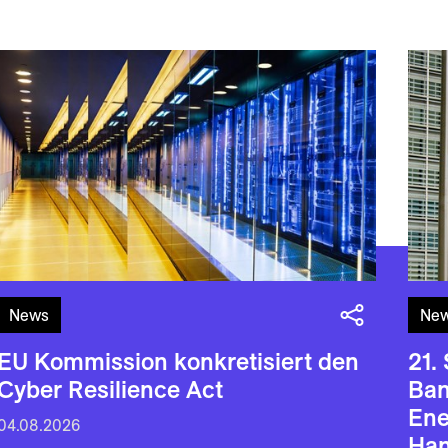
News
Ne
EU Kommission konkretisiert den
21.
Cyber Resilience Act
Ban
En
04.08.2026
Han