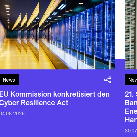
News
Ne
EU Kommission konkretisiert den
21.
Cyber Resilience Act
Ban
En
04.08.2026
Han
30.07