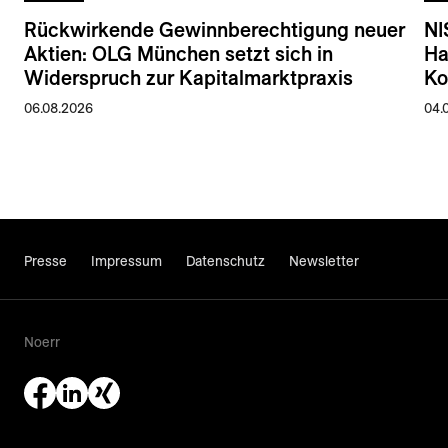
Rückwirkende Gewinnberechtigung neuer
NI
Aktien: OLG München setzt sich in
Ha
Widerspruch zur Kapitalmarktpraxis
Ko
06.08.2026
04.
Presse
Impressum
Datenschutz
Newsletter
Noerr