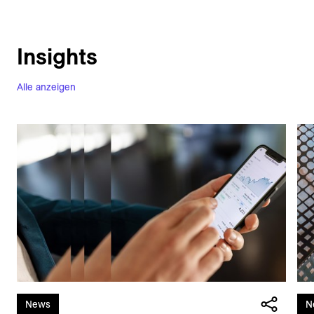
Insights
Alle anzeigen
News
N