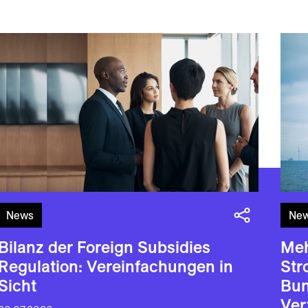
News
Ne
Bilanz der Foreign Subsidies
Meh
Regulation: Vereinfachungen in
Str
Sicht
Bun
Ver