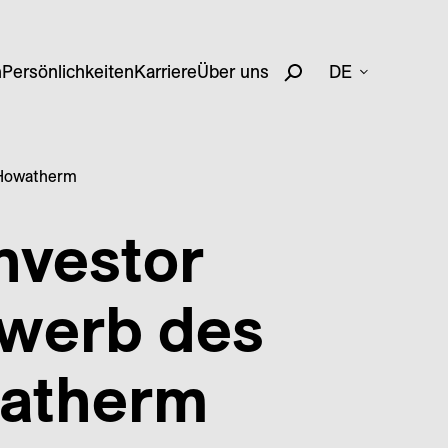
n
Persönlichkeiten
Karriere
Über uns
DE
s Howatherm
nvestor
rwerb des
watherm