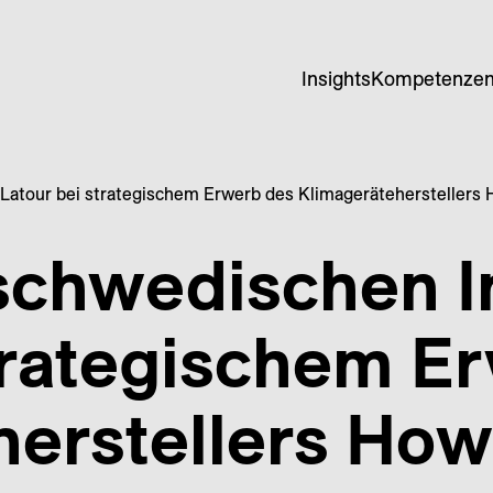
Insights
Kompetenze
 Latour bei strategischem Erwerb des Klimagerätehersteller
schwedischen I
trategischem E
herstellers Ho