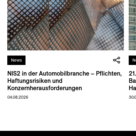
News
N
NIS2 in der Automobilbranche – Pflichten,
21
Haftungsrisiken und
Ba
Konzernherausforderungen
Ha
04.08.2026
30.