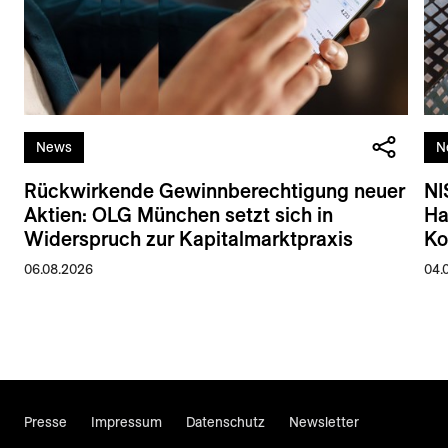
News
N
Rückwirkende Gewinnberechtigung neuer
NI
Aktien: OLG München setzt sich in
Ha
Widerspruch zur Kapitalmarktpraxis
Ko
06.08.2026
04.
Presse
Impressum
Datenschutz
Newsletter