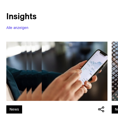
Insights
Alle anzeigen
News
N