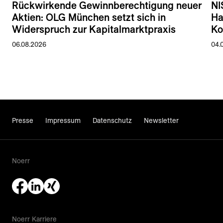
Rückwirkende Gewinnberechtigung neuer
NI
Aktien: OLG München setzt sich in
Ha
Widerspruch zur Kapitalmarktpraxis
Ko
06.08.2026
04.
Presse
Impressum
Datenschutz
Newsletter
Noerr
Noerr Karriere