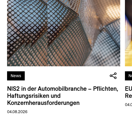
News
N
NIS2 in der Automobilbranche – Pflichten,
EU
Haftungsrisiken und
Re
Konzernherausforderungen
04.
04.08.2026