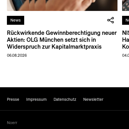
News
N
Rückwirkende Gewinnberechtigung neuer
NI
Aktien: OLG München setzt sich in
Ha
Widerspruch zur Kapitalmarktpraxis
Ko
06.08.2026
04.
Presse
Impressum
Datenschutz
Newsletter
Noerr