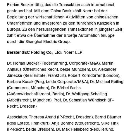
Florian Becker tätig, das die Transaktion auch international
gesteuert hat. Mit dem China Desk zählt Noerr bei der
Begleitung der wirtschaftlichen Aktivitäten von chinesischen
Unternehmen und Investoren zu den führenden Kanzleien in
Europa. Zu den herausragenden Transaktionen in jüngster Zeit
zählt etwa die Übernahme der Broetje Automation Gruppe
durch die Shanghai Electric Group.
Berater SEC Holding Co., Ltd.:
Noerr LLP
Dr. Florian Becker (Federführung, Corporate/M&A), Martin
Ahlhaus (Öffentliches Recht, beide München), Dr. Alexander
Jänecke (Real Estate, Frankfurt), Robert Korndörfer (London),
Barbara Kusak (Prag, beide Corporate/M&A), Dr. Michael Reiling
(Commerce, München), Dr. Bärbel Sachs
(Außenwirtschaftsrecht, Berlin), Dr. Wolfgang Schelling
(Arbeitsrecht, München), Prof. Dr. Sebastian Wündisch (IP-
Recht, Dresden)
Associates: Theresa Arand (IP-Recht, Dresden), Bernd Bäumer
(Real Estate, Frankfurt), Anja Böhme (Steuerrecht), Silke Fink
(IP-Recht, beide Dresden), Dr. Max Helleberg (Regulierung,