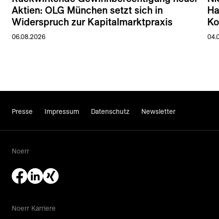
Aktien: OLG München setzt sich in
Ha
Widerspruch zur Kapitalmarktpraxis
Ko
06.08.2026
04.
Presse
Impressum
Datenschutz
Newsletter
Noerr
Noerr Karriere