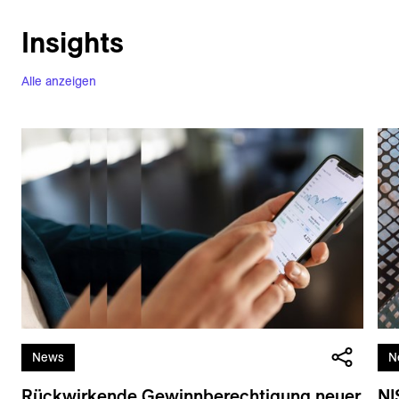
Insights
Alle anzeigen
News
N
Rückwirkende Gewinnberechtigung neuer
NI