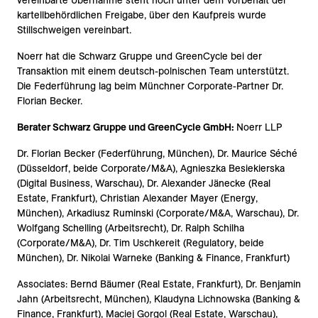
vereinbarte Übernahme steht noch unter dem Vorbehalt der
kartellbehördlichen Freigabe, über den Kaufpreis wurde
Stillschweigen vereinbart.
Noerr hat die Schwarz Gruppe und GreenCycle bei der
Transaktion mit einem deutsch-polnischen Team unterstützt.
Die Federführung lag beim Münchner Corporate-Partner Dr.
Florian Becker.
Berater Schwarz Gruppe und GreenCycle GmbH:
Noerr LLP
Dr. Florian Becker (Federführung, München), Dr. Maurice Séché
(Düsseldorf, beide Corporate/M&A), Agnieszka Besiekierska
(Digital Business, Warschau), Dr. Alexander Jänecke (Real
Estate, Frankfurt), Christian Alexander Mayer (Energy,
München), Arkadiusz Ruminski (Corporate/M&A, Warschau), Dr.
Wolfgang Schelling (Arbeitsrecht), Dr. Ralph Schilha
(Corporate/M&A), Dr. Tim Uschkereit (Regulatory, beide
München), Dr. Nikolai Warneke (Banking & Finance, Frankfurt)
Associates: Bernd Bäumer (Real Estate, Frankfurt), Dr. Benjamin
Jahn (Arbeitsrecht, München), Klaudyna Lichnowska (Banking &
Finance, Frankfurt), Maciej Gorgol (Real Estate, Warschau),