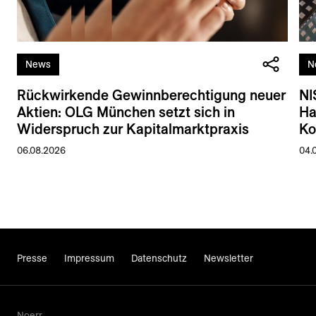
News
N
Rückwirkende Gewinnberechtigung neuer
NI
Aktien: OLG München setzt sich in
Ha
Widerspruch zur Kapitalmarktpraxis
Ko
06.08.2026
04.
Presse
Impressum
Datenschutz
Newsletter
Noerr