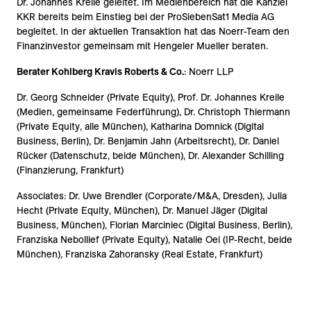
Dr. Johannes Kreile geleitet. Im Medienbereich hat die Kanzlei
KKR bereits beim Einstieg bei der ProSiebenSat1 Media AG
begleitet. In der aktuellen Transaktion hat das Noerr-Team den
Finanzinvestor gemeinsam mit Hengeler Mueller beraten.
Berater Kohlberg Kravis Roberts & Co.
: Noerr LLP
Dr. Georg Schneider (Private Equity), Prof. Dr. Johannes Kreile
(Medien, gemeinsame Federführung), Dr. Christoph Thiermann
(Private Equity, alle München), Katharina Domnick (Digital
Business, Berlin), Dr. Benjamin Jahn (Arbeitsrecht), Dr. Daniel
Rücker (Datenschutz, beide München), Dr. Alexander Schilling
(Finanzierung, Frankfurt)
Associates: Dr. Uwe Brendler (Corporate/M&A, Dresden), Julia
Hecht (Private Equity, München), Dr. Manuel Jäger (Digital
Business, München), Florian Marciniec (Digital Business, Berlin),
Franziska Nebollief (Private Equity), Natalie Oei (IP-Recht, beide
München), Franziska Zahoransky (Real Estate, Frankfurt)