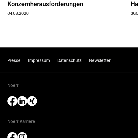
Konzernherausforderungen
Ha
04.08.2026
30.
Presse
Impressum
Datenschutz
Newsletter
Noerr
Noerr Karriere