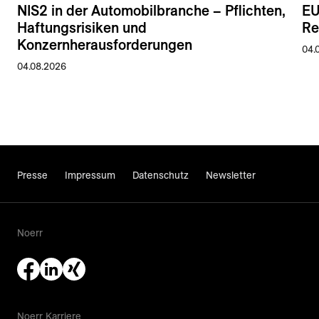
NIS2 in der Automobilbranche – Pflichten,
EU
Haftungsrisiken und
Re
Konzernherausforderungen
04.
04.08.2026
Presse
Impressum
Datenschutz
Newsletter
Noerr
Noerr Karriere