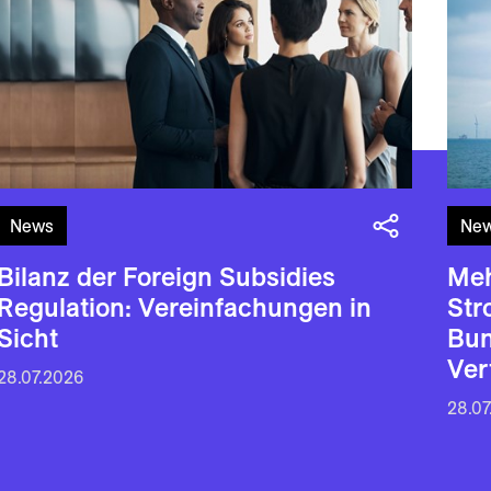
News
Ne
Bilanz der Foreign Subsidies
Meh
Regulation: Vereinfachungen in
Str
Sicht
Bun
Ver
28.07.2026
28.07