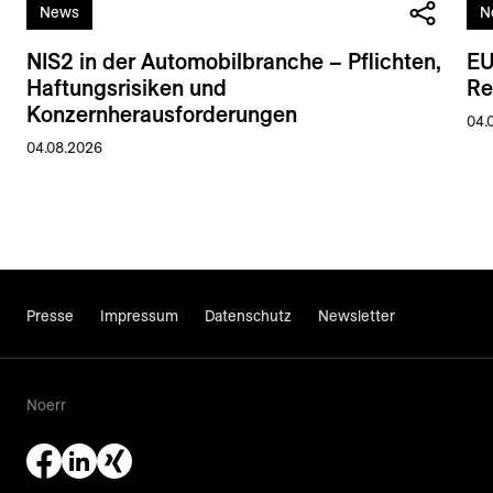
News
N
NIS2 in der Automobilbranche – Pflichten,
EU
Haftungsrisiken und
Re
Konzernherausforderungen
04.
04.08.2026
Presse
Impressum
Datenschutz
Newsletter
Noerr