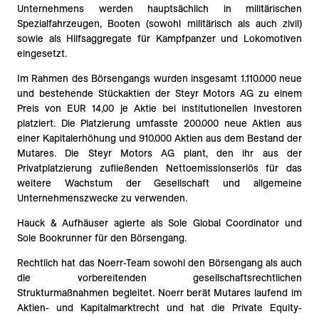
Unternehmens werden hauptsächlich in militärischen
Spezialfahrzeugen, Booten (sowohl militärisch als auch zivil)
sowie als Hilfsaggregate für Kampfpanzer und Lokomotiven
eingesetzt.
Im Rahmen des Börsengangs wurden insgesamt 1.110.000 neue
und bestehende Stückaktien der Steyr Motors AG zu einem
Preis von EUR 14,00 je Aktie bei institutionellen Investoren
platziert. Die Platzierung umfasste 200.000 neue Aktien aus
einer Kapitalerhöhung und 910.000 Aktien aus dem Bestand der
Mutares. Die Steyr Motors AG plant, den ihr aus der
Privatplatzierung zufließenden Nettoemissionserlös für das
weitere Wachstum der Gesellschaft und allgemeine
Unternehmenszwecke zu verwenden.
Hauck & Aufhäuser agierte als Sole Global Coordinator und
Sole Bookrunner für den Börsengang.
Rechtlich hat das Noerr-Team sowohl den Börsengang als auch
die vorbereitenden gesellschaftsrechtlichen
Strukturmaßnahmen begleitet. Noerr berät Mutares laufend im
Aktien- und Kapitalmarktrecht und hat die Private Equity-