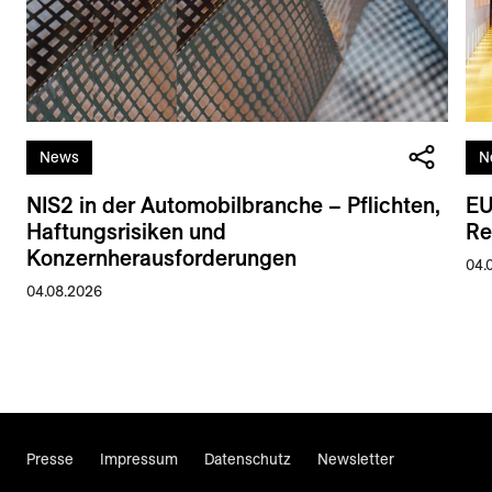
News
N
NIS2 in der Automobilbranche – Pflichten,
EU
Haftungsrisiken und
Re
Konzernherausforderungen
04.
04.08.2026
Presse
Impressum
Datenschutz
Newsletter