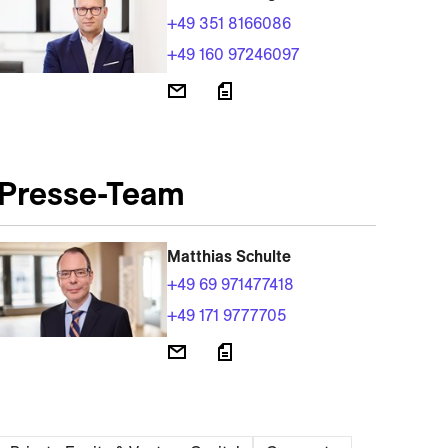
+49 351 8166086
+49 160 97246097
Presse-Team
Matthias Schulte
+49 69 971477418
+49 171 9777705