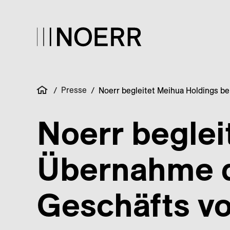
Presse
/
/
Noerr begleitet Meihua Holdings 
Noerr beglei
Übernahme 
Geschäfts v