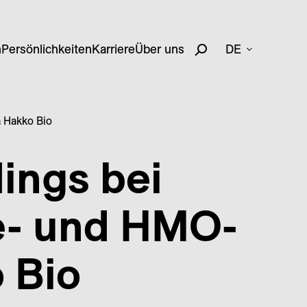
n
Persönlichkeiten
Karriere
Über uns
DE
 Hakko Bio
ings bei
e- und HMO-
 Bio