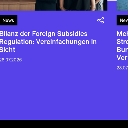
News
Ne
Bilanz der Foreign Subsidies
Meh
Regulation: Vereinfachungen in
Str
Sicht
Bun
Ver
28.07.2026
28.07