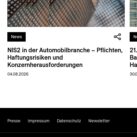
News
N
NIS2 in der Automobilbranche – Pflichten,
21
Haftungsrisiken und
Ba
Konzernherausforderungen
Ha
04.08.2026
30.
Presse
Impressum
Datenschutz
Newsletter