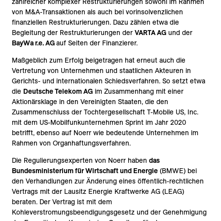
zahlreicher komplexer Restrukturierungen sowohl im Rahmen
von M&A-Transaktionen als auch bei vorinsolvenzlichen
finanziellen Restrukturierungen. Dazu zählen etwa die
Begleitung der Restrukturierungen der
VARTA AG
und der
BayWa r.e. AG
auf Seiten der Finanzierer.
Maßgeblich zum Erfolg beigetragen hat erneut auch die
Vertretung von Unternehmen und staatlichen Akteuren in
Gerichts- und internationalen Schiedsverfahren. So setzt etwa
die
Deutsche Telekom AG
im Zusammenhang mit einer
Aktionärsklage in den Vereinigten Staaten, die den
Zusammenschluss der Tochtergesellschaft T-Mobile US, Inc.
mit dem US-Mobilfunkunternehmen Sprint im Jahr 2020
betrifft, ebenso auf Noerr wie bedeutende Unternehmen im
Rahmen von Organhaftungsverfahren.
Die Regulierungsexperten von Noerr haben
das
Bundesministerium für Wirtschaft und Energie
(BMWE) bei
den Verhandlungen zur Änderung eines öffentlich-rechtlichen
Vertrags mit der Lausitz Energie Kraftwerke AG (LEAG)
beraten.
Der Vertrag ist mit dem
Kohleverstromungsbeendigungsgesetz und der Genehmigung