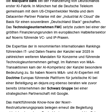
die
Macquarie Bank
bei der Finanzierung von Deutschlands
erster KI-Fabrik: In München hat die Deutsche Telekom
gemeinsam mit dem US-Chipentwickler Nvidia und dem
Datacenter-Partner Polarise mit der „Industrial AI Cloud“ die
Basis für einen souveränen „Deutschland Stack“ geschaffen.
Das
Technologieunternehmen FMC
setzte zudem bei einer der
größten Finanzierungsrunden im europäischen Halbleitersektor
auf Noerrs führende VC- und IP-Praxen.
Die Expertise der in renommierten internationalen Rankings
führenden IT- und Daten-Teams der Kanzlei war 2025 in
zahlreichen weiteren Mandaten für Konzerne und führende
Technologieunternehmen gefragt. Im Rahmen von M&A-
Transaktionen kam der AI-Kompetenz der Kanzlei besondere
Bedeutung zu. So haben Noerrs M&A- und AI-Experten mit
Doctrine
Europas führende Plattform für juristische KI bei
einer Beteiligung an dejure.org ebenso beraten wie zuvor
bereits Unternehmen der
Schwarz Gruppe
bei einer
strategischen Partnerschaft mit Google.
Das marktführende Know-how der Noerr-
Restrukturierungspraxis belegen erneut die Begleitung