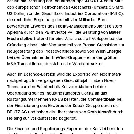
zählen die Beratung der Industriegruppe
AEQUITA
beim Kauf
des europäischen Petrochemicals-Geschäfts (Umsatz 3,5 Mrd.
US-Dollar) von der Saudi Basic Industries Corporation (SABIC),
die rechtliche Begleitung des mit vier Milliarden Euro
bewerteten Erwerbs des Facility-Management-Dienstleisters
Apleona
durch den PE-Investor PAI, die Beratung von
Bauer
Media
stellvertretend für eine Allianz aus elf Verlagen bei der
Gründung eines Joint Ventures mit vier Presse-Grossisten zur
Neugestaltung des Pressevertriebs sowie von
Wien Energie
bei der Übernahme der ImWind-Gruppe – eine der größten
M&A-Transaktionen des Jahres im Windkraftsektor.
Auch im Defence-Bereich wird die Expertise von Noerr stark
nachgefragt. Im vergangenen Geschäftsjahr haben Noerr-
Teams u.a. den Bahntechnik-Konzern
Alstom
bei der
Übertragung seines Industriestandorts Görlitz an das
Rüstungsunternehmen KNDS beraten, die
Commerzbank
bei
der Finanzierung des Erwerbs der Sobek-Gruppe durch die
DEUTZ AG und haben die Übernahme von
Grob Aircraft
durch
Helsing
auf Verkäuferseite begleitet.
Die Finance- und Regulierungs-Experten der Kanzlei berieten