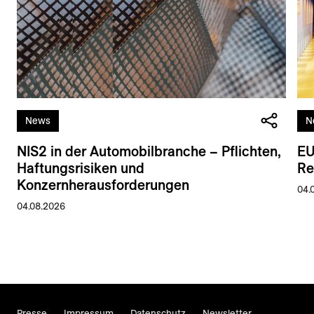
News
N
NIS2 in der Automobilbranche – Pflichten,
EU
Haftungsrisiken und
Re
Konzernherausforderungen
04.
04.08.2026
Presse
Impressum
Datenschutz
Newsletter