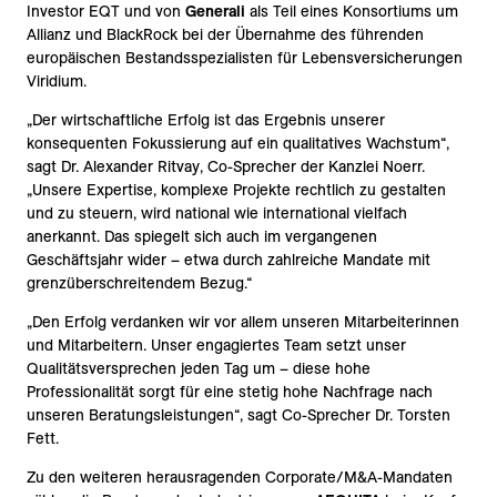
Investor EQT und von
Generali
als Teil eines Konsortiums um
Allianz und BlackRock bei der Übernahme des führenden
europäischen Bestandsspezialisten für Lebensversicherungen
Viridium.
„Der wirtschaftliche Erfolg ist das Ergebnis unserer
konsequenten Fokussierung auf ein qualitatives Wachstum“,
sagt Dr. Alexander Ritvay, Co-Sprecher der Kanzlei Noerr.
„Unsere Expertise, komplexe Projekte rechtlich zu gestalten
und zu steuern, wird national wie international vielfach
anerkannt. Das spiegelt sich auch im vergangenen
Geschäftsjahr wider – etwa durch zahlreiche Mandate mit
grenzüberschreitendem Bezug.“
„Den Erfolg verdanken wir vor allem unseren Mitarbeiterinnen
und Mitarbeitern. Unser engagiertes Team setzt unser
Qualitätsversprechen jeden Tag um – diese hohe
Professionalität sorgt für eine stetig hohe Nachfrage nach
unseren Beratungsleistungen“, sagt Co-Sprecher Dr. Torsten
Fett.
Zu den weiteren herausragenden Corporate/M&A-Mandaten