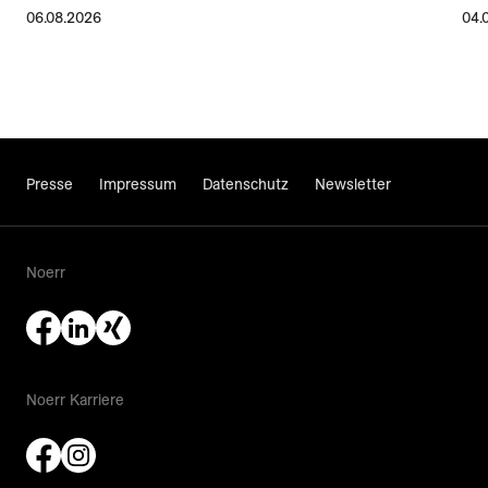
06.08.2026
04.
Presse
Impressum
Datenschutz
Newsletter
Noerr
Noerr Karriere