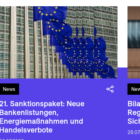
News
Ne
21. Sanktionspaket: Neue
Bil
Bankenlistungen,
Reg
Energiemaßnahmen und
Sic
Handelsverbote
28.07