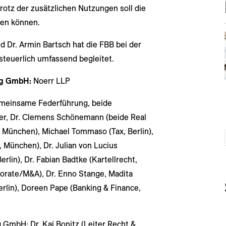
rotz der zusätzlichen Nutzungen soll die
ben können.
 Dr. Armin Bartsch hat die FBB bei der
 steuerlich umfassend begleitet.
rg GmbH:
Noerr LLP
gemeinsame Federführung, beide
tfer, Dr. Clemens Schönemann (beide Real
x, München), Michael Tommaso (Tax, Berlin),
, München), Dr. Julian von Lucius
lin), Dr. Fabian Badtke (Kartellrecht,
porate/M&A), Dr. Enno Stange, Madita
erlin), Doreen Pape (Banking & Finance,
 GmbH: Dr. Kai Bonitz (Leiter Recht &