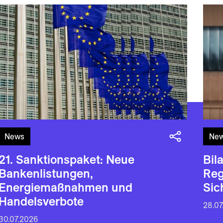
News
Ne
21. Sanktionspaket: Neue
Bil
Bankenlistungen,
Reg
Energiemaßnahmen und
Sic
Handelsverbote
28.07
30.07.2026