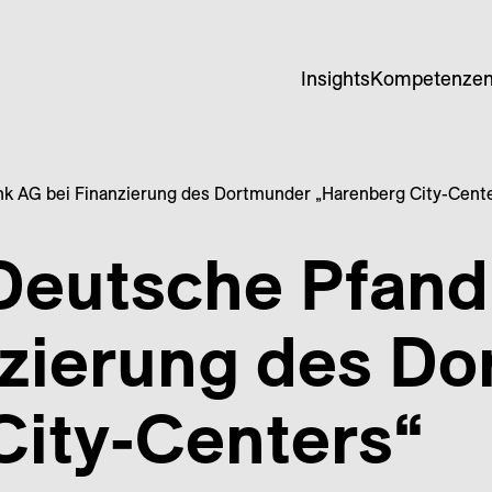
Insights
Kompetenze
nk AG bei Finanzierung des Dortmunder „Harenberg City-Cent
 Deutsche Pfand
nzierung des D
City-Centers“