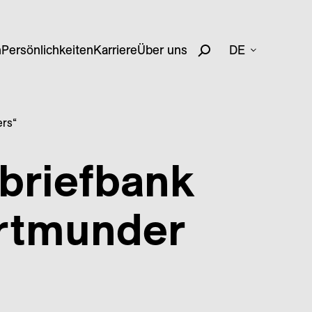
n
Persönlichkeiten
Karriere
Über uns
DE
ers“
briefbank
ortmunder