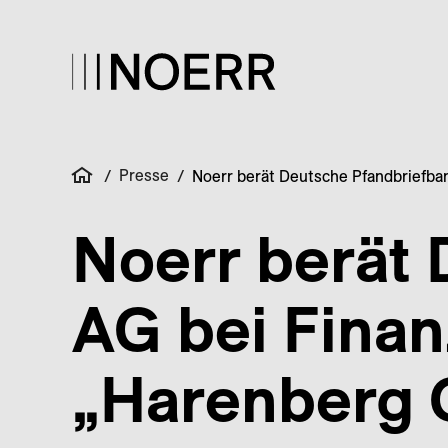
Presse
/
/
Noerr berät Deutsche Pfandbriefba
Noerr berät
AG bei Fina
„Harenberg 