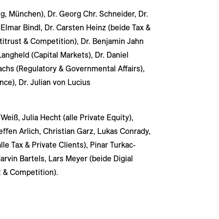
g, München), Dr. Georg Chr.
Schneider, Dr.
 Elmar Bindl, Dr. Carsten Heinz (beide Tax &
ntitrust & Competition), Dr. Benjamin Jahn
ngheld (Capital Markets), Dr. Daniel
Sachs (Regulatory & Governmental Affairs),
e), Dr. Julian von Lucius
Weiß, Julia Hecht (alle Private Equity),
e
ﬀ
en Arlich, Christian Garz, Lukas Conrady,
le Tax & Private Clients), Pinar Turkac-
rvin Bartels, Lars Meyer (beide Digial
t & Competition).