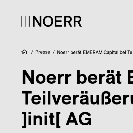
Presse
/
/
Noerr berät EMERAM Capital bei Teil
Noerr berät
Teilveräußer
]init[ AG