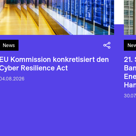
News
Ne
EU Kommission konkretisiert den
21.
Cyber Resilience Act
Ban
En
04.08.2026
Han
30.07