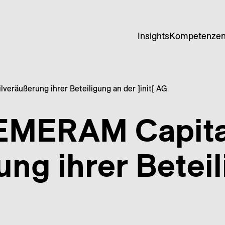
Insights
Kompetenze
veräußerung ihrer Beteiligung an der ]init[ AG
 EMERAM Capita
ung ihrer Betei