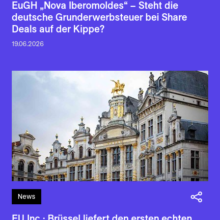
EuGH „Nova Iberomoldes“ – Steht die
deutsche Grunderwerbsteuer bei Share
Deals auf der Kippe?
19.06.2026
News
EU Inc.: Brüssel liefert den ersten echten