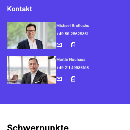
Kontakt
Michael Brellochs
+49 89 28628361
Martin Neuhaus
+49 211 49986156
Schwerpunkte