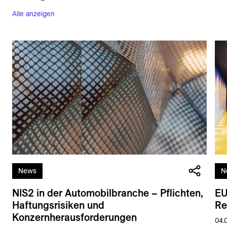
Alle anzeigen
News
N
NIS2 in der Automobilbranche – Pflichten,
EU
Haftungsrisiken und
Re
Konzernherausforderungen
04.