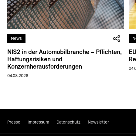
News
N
NIS2 in der Automobilbranche – Pflichten,
EU
Haftungsrisiken und
Re
Konzernherausforderungen
04.
04.08.2026
Presse
Impressum
Datenschutz
Newsletter