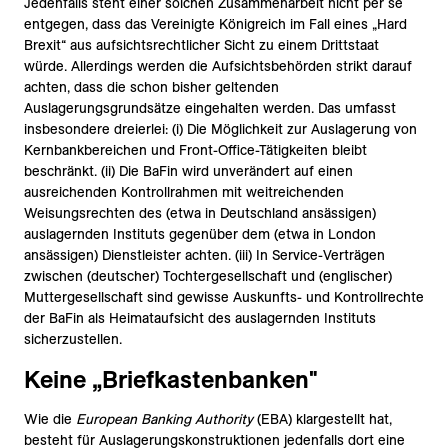
Jedenfalls steht einer solchen Zusammenarbeit nicht per se
entgegen, dass das Vereinigte Königreich im Fall eines „Hard
Brexit“ aus aufsichtsrechtlicher Sicht zu einem Drittstaat
würde. Allerdings werden die Aufsichtsbehörden strikt darauf
achten, dass die schon bisher geltenden
Auslagerungsgrundsätze eingehalten werden. Das umfasst
insbesondere dreierlei: (i) Die Möglichkeit zur Auslagerung von
Kernbankbereichen und Front-Office-Tätigkeiten bleibt
beschränkt. (ii) Die BaFin wird unverändert auf einen
ausreichenden Kontrollrahmen mit weitreichenden
Weisungsrechten des (etwa in Deutschland ansässigen)
auslagernden Instituts gegenüber dem (etwa in London
ansässigen) Dienstleister achten. (iii) In Service-Verträgen
zwischen (deutscher) Tochtergesellschaft und (englischer)
Muttergesellschaft sind gewisse Auskunfts- und Kontrollrechte
der BaFin als Heimataufsicht des auslagernden Instituts
sicherzustellen.
Keine „Briefkastenbanken"
Wie die
European Banking Authority
(EBA) klargestellt hat,
besteht für Auslagerungskonstruktionen jedenfalls dort eine