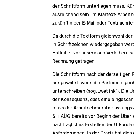
der Schriftform unterliegen muss. Kü
ausreichend sein. Im Klartext: Arbe
zukünftig per E-Mail oder Textnachri
Da durch die Textform gleichwohl der
in Schriftzeichen wiedergegeben wer
Entleiher vor unseriösen Verleihern 
Rechnung getragen.
Die Schriftform nach der derzeitigen 
nur gewahrt, wenn die Parteien eigen
unterschreiben (sog. „wet ink“). Die U
der Konsequenz, dass eine eingescann
muss der Arbeitnehmerüberlassungsvert
S. 1 AÜG bereits vor Beginn der Überla
nachträgliches Erstellen der Urkunde e
Anforderungen. In der Praxis hat dies 