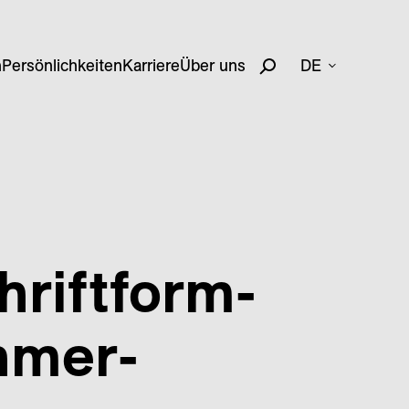
n
Persönlichkeiten
Karriere
Über uns
DE
hriftform­
hmer­