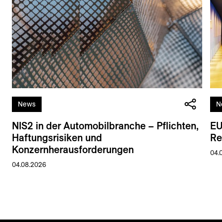
News
N
NIS2 in der Automobilbranche – Pflichten,
EU
Haftungsrisiken und
Re
Konzernherausforderungen
04.
04.08.2026