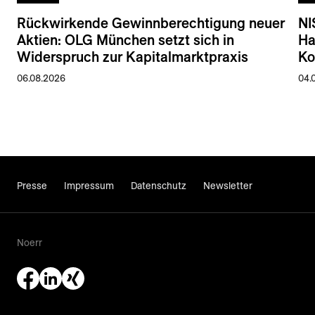
Rückwirkende Gewinnberechtigung neuer
NI
Aktien: OLG München setzt sich in
Ha
Widerspruch zur Kapitalmarktpraxis
Ko
06.08.2026
04.
Presse
Impressum
Datenschutz
Newsletter
Noerr