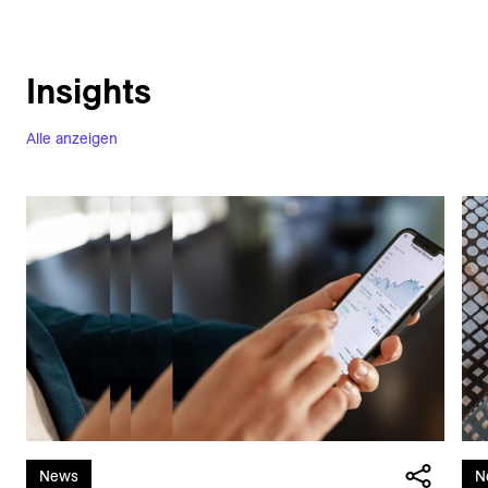
Insights
Alle anzeigen
News
N