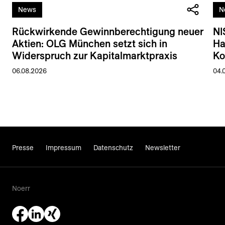
News
N
Rückwirkende Gewinnberechtigung neuer
NI
Aktien: OLG München setzt sich in
Ha
Widerspruch zur Kapitalmarktpraxis
Ko
06.08.2026
04.
Presse
Impressum
Datenschutz
Newsletter
Noerr