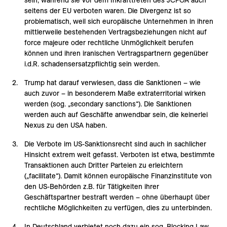
sein, während sie vor dem Inkrafttreten des JCPOA auch
seitens der EU verboten waren. Die Divergenz ist so
problematisch, weil sich europäische Unternehmen in ihren
mittlerweile bestehenden Vertragsbeziehungen nicht auf
force majeure oder rechtliche Unmöglichkeit berufen
können und ihren iranischen Vertragspartnern gegenüber
i.d.R. schadensersatzpflichtig sein werden.
Trump hat darauf verwiesen, dass die Sanktionen – wie
auch zuvor – in besonderem Maße extraterritorial wirken
werden (sog. „secondary sanctions“). Die Sanktionen
werden auch auf Geschäfte anwendbar sein, die keinerlei
Nexus zu den USA haben.
Die Verbote im US-Sanktionsrecht sind auch in sachlicher
Hinsicht extrem weit gefasst. Verboten ist etwa, bestimmte
Transaktionen auch Dritter Parteien zu erleichtern
(„facilitate“). Damit können europäische Finanzinstitute von
den US-Behörden z.B. für Tätigkeiten ihrer
Geschäftspartner bestraft werden – ohne überhaupt über
rechtliche Möglichkeiten zu verfügen, dies zu unterbinden.
In Deutschland verbietet noch dazu ein sog. Blocking Law,